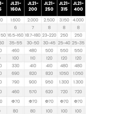
1-
JL21-
JL21-
JL21-
JL21-
JL21-
5
160A
200
250
315
400
50
1.600
2.000
2.500
3.150
4.000
6
7
8
8
8
150
16.5~160
18.7~180
23~220
250
250
60
35~55
30~50
30~45
25~40
25~35
0
460
480
500
550
550
0
100
110
120
120
120
0
330
410
410
480
480
0
690
820
820
1050
1.050
0
790
900
950
1.300
1.300
0
460
570
620
720
720
0
Φ70
Φ70
Φ70
Φ70
Φ70
0
80
80
100
100
100