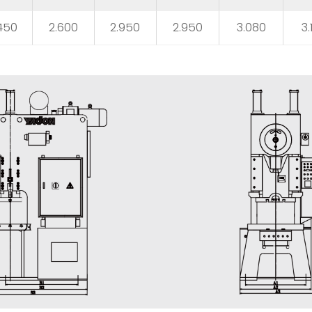
450
2.600
2.950
2.950
3.080
3