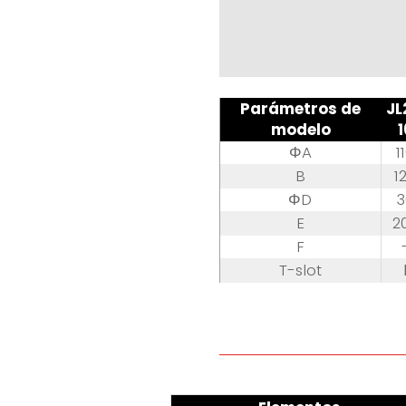
Parámetros de
JL
modelo
1
ΦA
1
B
1
ΦD
3
E
2
F
T-slot