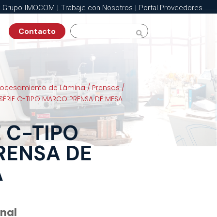
Grupo IMOCOM
|
Trabaje con Nosotros
|
Portal Proveedores
Contacto

rocesamiento de Lámina
/
Prensas
/
 SERIE C-TIPO MARCO PRENSA DE MESA
E C-TIPO
RENSA DE
A
onal