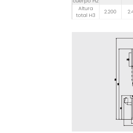
cuerpo H2
Altura
2.200
2.
total H3