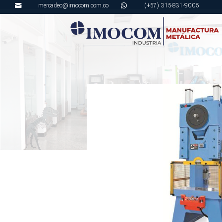
mercadeo@imocom.com.co
(+57) 315-831-9005

