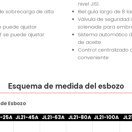
nivel JIS1.
 de sobrecarga de alta
Riel guía largo de 8 la
Válvula de seguridad
se puede ajustar
solenoide para embr
 se puede ajustar
Sistema automático de
de aceite
Control centralizado 
conveniente
Esquema de medida del esbozo
de Esbozo
1-25A
JL21-45A
JL21-63A
JL21-80A
JL21-100A
JL2