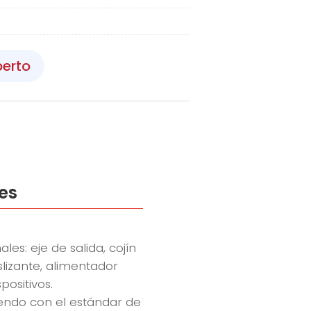
perto
les
s: eje de salida, cojín
slizante, alimentador
positivos.
iendo con el estándar de