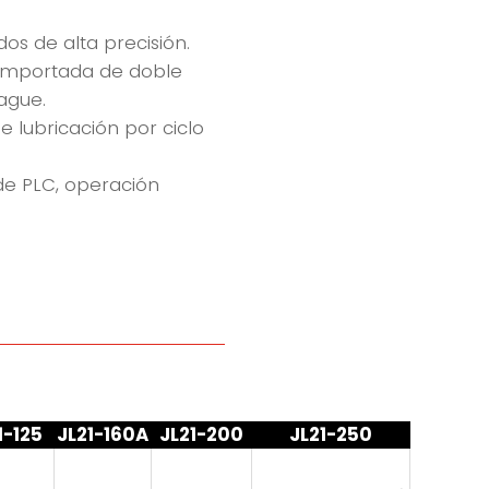
dos de alta precisión.
 importada de doble
ague.
 lubricación por ciclo
de PLC, operación
1-125
JL21-160A
JL21-200
JL21-250