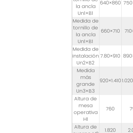
640×860
750
la ancla
Un1×B1
Medida de
tornillo de
660×710
710
la ancla
Un1×B1
Medida de
instalación
7.80×910
890×
Un2×B2
Medida
más
920×1.410
1.02
grande
Un3×B3
Altura de
mesa
760
7
operativa
H1
Altura de
1.820
2.