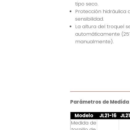
tipo seco.
Protección hidráulica
sensibilidad.
La altura del troquel 
automáticamente (25T
manualmente).
Parámetros de Medida 
Modelo
JL21-16
JL2
Medida de
tornillo de