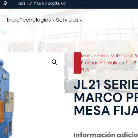
Calle 15A # 69-90 Bogotá, Col

Inicio
Tecnologías
Servicios
3
3
Manufactura Metálica
/
P
Prensas Hidráulicas
/ JL21
FIJA
JL21 SERI
MARCO P
MESA FIJ
Información adici