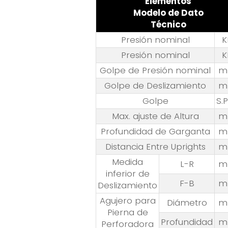
Elementos
Modelo de Dato
Técnico
Presión nominal
K
Presión nominal
K
Golpe de Presión nominal
m
Golpe de Deslizamiento
m
Golpe
S.
Max. ajuste de Altura
m
Profundidad de Garganta
m
Distancia Entre Uprights
m
Medida
L-R
m
inferior de
F-B
m
Deslizamiento
Agujero para
Diámetro
m
Pierna de
Profundidad
m
Perforadora