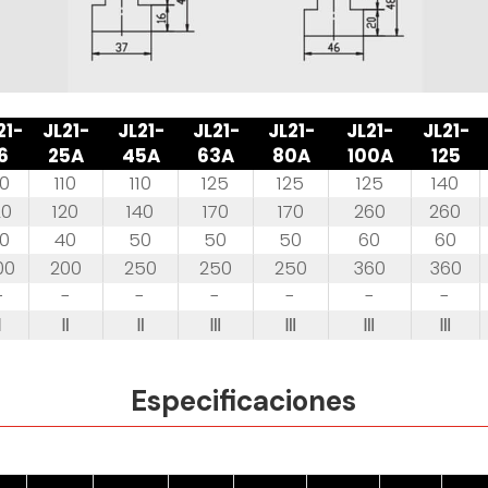
21-
JL21-
JL21-
JL21-
JL21-
JL21-
JL21-
6
25A
45A
63A
80A
100A
125
10
110
110
125
125
125
140
20
120
140
170
170
260
260
0
40
50
50
50
60
60
00
200
250
250
250
360
360
-
-
-
-
-
-
-
Ⅰ
Ⅱ
Ⅱ
Ⅲ
Ⅲ
Ⅲ
Ⅲ
Especificaciones