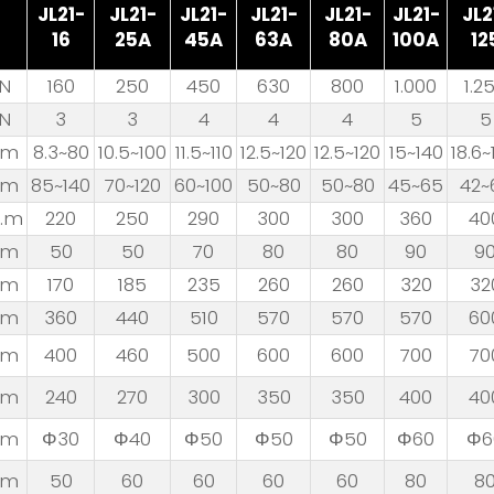
JL21-
JL21-
JL21-
JL21-
JL21-
JL21-
JL2
16
25A
45A
63A
80A
100A
12
N
160
250
450
630
800
1.000
1.2
N
3
3
4
4
4
5
5
m
8.3~80
10.5~100
11.5~110
12.5~120
12.5~120
15~140
18.6~
m
85~140
70~120
60~100
50~80
50~80
45~65
42~
P.m
220
250
290
300
300
360
40
m
50
50
70
80
80
90
9
m
170
185
235
260
260
320
32
m
360
440
510
570
570
570
60
m
400
460
500
600
600
700
70
m
240
270
300
350
350
400
40
m
Φ30
Φ40
Φ50
Φ50
Φ50
Φ60
Φ6
m
50
60
60
60
60
80
8