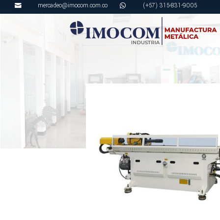
mercadeo@imocom.com.co
(+57) 315-831-9005

