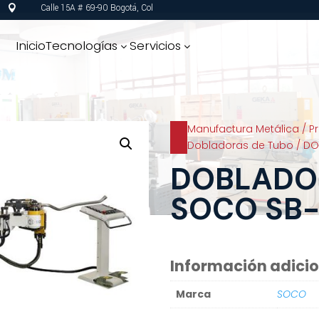
Calle 15A # 69-90 Bogotá, Col

Inicio
Tecnologías
Servicios
3
3
Manufactura Metálica
/
P
Dobladoras de Tubo
/ DO
DOBLADO
SOCO SB-
Información adici
Marca
SOCO