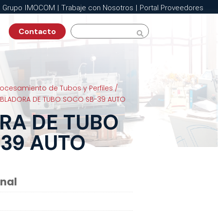
Grupo IMOCOM
|
Trabaje con Nosotros
|
Portal Proveedores
Contacto

rocesamiento de Tubos y Perfiles
/
BLADORA DE TUBO SOCO SB-39 AUTO
RA DE TUBO
39 AUTO
onal