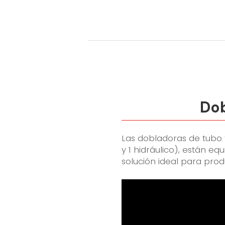
Dob
La
s
dobladoras de tubo
y 1 hidráulico),
están equ
solución
ideal
para prod