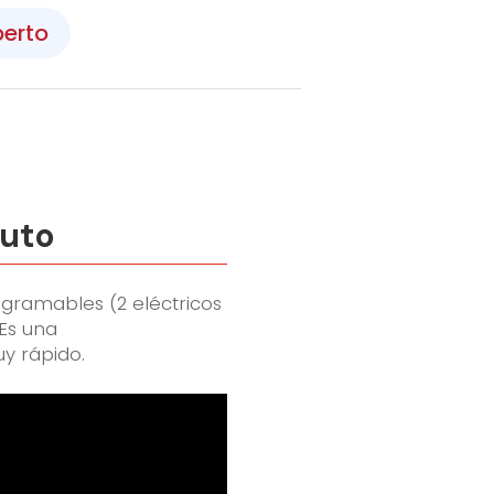
perto
Auto
gramables (2 eléctricos
 Es una
y rápido.