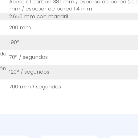
Acero al carbón 38.1 mm / esperso de pared 2.0 m
mm / espesor de pared 1.4 mm
2.650 mm con mandril
200 mm
190°
ado
70° / segundos
ión
120° / segundos
700 mm / segundos