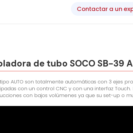
Contactar a un ex
ladora de tubo SOCO SB-39 
tipo AUTO son totalmente automáticas con 3 ejes pro
ipadas con un control
C
NC y con una interfaz Touch.
ucciones
con bajos volúmenes ya que su set-up o mu