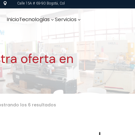
Calle 15A # 69-90 Bogotá, Col

Inicio
Tecnologías
Servicios
3
3
ra oferta en
Ordenado
strando los 6 resultados
por
los
últimos